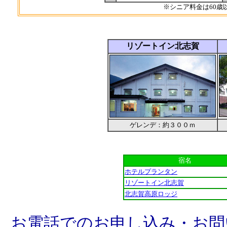
※シニア料金は60歳
リゾートイン北志賀
ゲレンデ：約３００ｍ
宿名
ホテルプランタン
リゾートイン北志賀
北志賀高原ロッジ
お電話でのお申し込み・お問