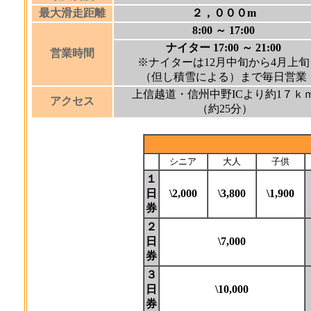
最大滑走距離
２，０００m
8:00 ～ 17:00
ナイター 17:00 ～ 21:00
営業時間
※ナイターは12月中旬から4月上旬
（但し積雪による）まで毎日営業
上信越道・信州中野ICより約1７ｋ
アクセス
（約25分）
シニア
大人
子供
１
日
\2,000
\3,800
\1,900
券
２
日
\7,000
券
３
日
\10,000
券