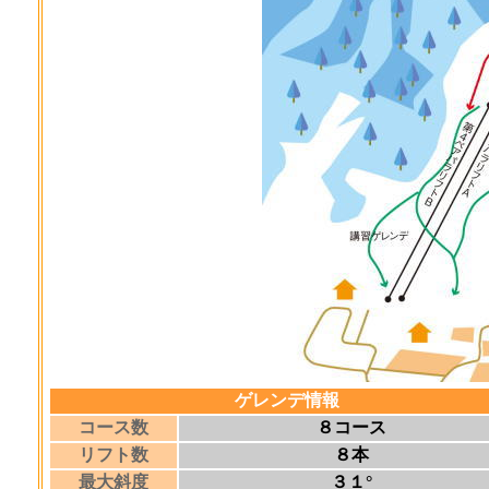
ゲレンデ情報
コース数
８コース
リフト数
８本
最大斜度
３１°