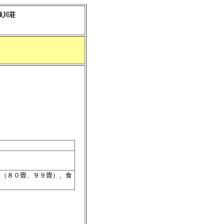
浪川荘
間（８０畳、９９畳）、食