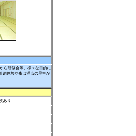
から研修会等、様々な目的に
引網体験や夜は満点の星空が
枚あり