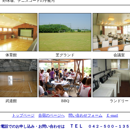
、野球場、テニスコートの手配可
体育館
芝グランド
会議室
武道館
BBQ
ランドリー
トップページ
合宿のページへ
問い合わせフォーム
Ｅ-mail
ＴＥＬ
お電話でのお申し込み・お問い合わせは
０４２－５００－１３５