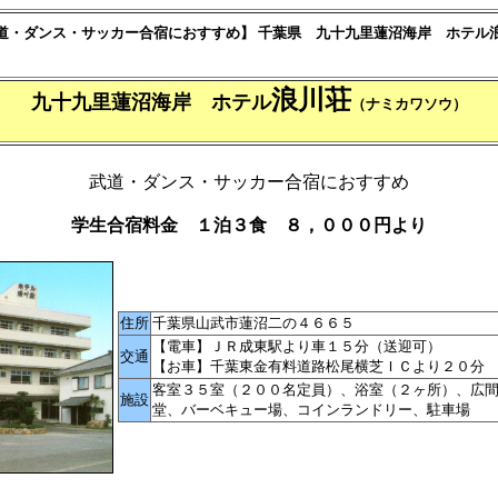
道・ダンス・サッカー合宿におすすめ】 千葉県
九十九里蓮沼海岸 ホテル
浪川荘
九十九里蓮沼海岸
ホテル
（ナミカワソウ）
武道・ダンス・サッカー合宿におすすめ
学生合宿料金 １泊３食 ８，０００円より
住所
千葉県山武市蓮沼二の４６６５
【電車】ＪＲ成東駅より車１５分（送迎可）
交通
【お車】千葉東金有料道路松尾横芝ＩＣより２０分
客室３５室（２００名定員）、浴室（２ヶ所）、広
施設
堂、バーベキュー場、コインランドリー、駐車場