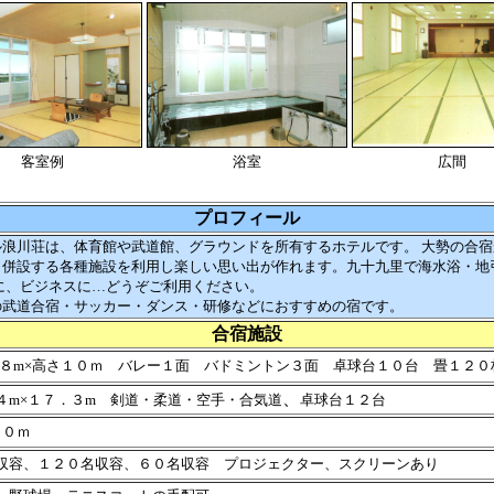
客室例
浴室
広間
プロフィール
浪川荘は、体育館や武道館、グラウンドを所有するホテルです。 大勢の合宿
。併設する各種施設を利用し楽しい思い出が作れます。九十九里で海水浴・地
に、ビジネスに…どうぞご利用ください。
の武道合宿・サッカー・ダンス・研修などにおすすめの宿です。
合宿施設
１８m×高さ１０ｍ バレー１面 バドミントン３面 卓球台１０台 畳１２０
、
４m×１７．３m 剣道・柔道・空手・合気道
卓球台１２台
８０ｍ
収容、１２０名収容、６０名収容 プロジェクター、スクリーンあり