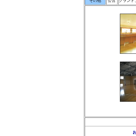
その他
公営
グランド