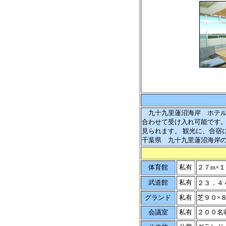
九十九里蓮沼海岸 ホテル
合わせて受け入れ可能です
見られます。 観光に、合宿
千葉県 九十九里蓮沼海岸
体育館
私有
２７m×
武道館
私有
２３．４
グランド
私有
芝９０×
会議室
私有
２００名