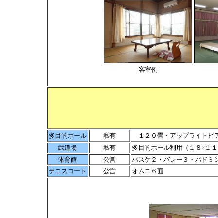
客室例
多目的ホール
私有
１２０畳・アップライトピ
武道場
私有
多目的ホール利用（１８×１
体育館
公営
バスケ２・バレー３・バドミ
テニスコート
公営
オムニ６面