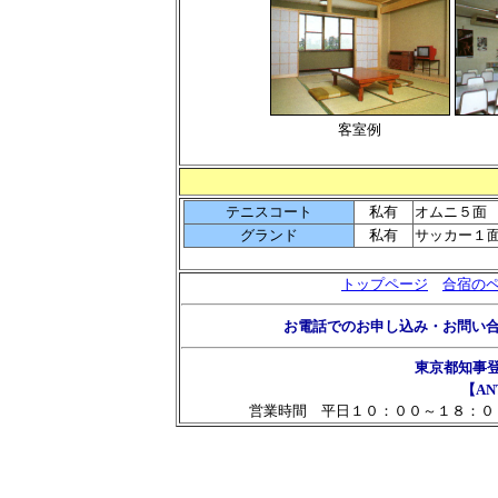
客室例
テニスコート
私有
オムニ５面
グランド
私有
サッカー１
トップページ
合宿の
お電話でのお申し込み・お問い
東京都知事
【AN
営業時間 平日１０：００～１８：０