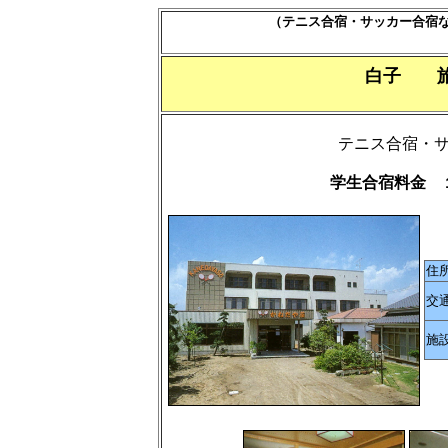
（テニス合宿・サッカー合宿
白子 
テニス合宿・
学生合宿料金 
住
交
施