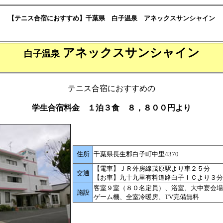
【テニス合宿におすすめ】千葉県 白子温泉 アネックスサンシャイン
アネックスサンシャイン
白子温泉
テニス合宿におすすめの
学生合宿料金 １泊３食 ８，８００円より
住所
千葉県長生郡白子町中里4370
【電車】ＪＲ外房線茂原駅より車２５分
交通
【お車】九十九里有料道路白子ＩＣより３分
客室９室（８０名定員）、浴室、大中宴会場
施設
ゲーム機、全室冷暖房、TV完備無料