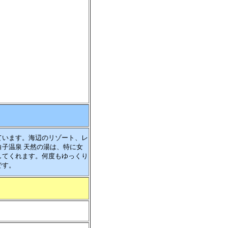
ています。海辺のリゾート、レ
子温泉 天然の湯は、特に女
してくれます。何度もゆっくり
です。