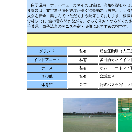
白子温泉 ホテルニューカネイの自慢は、高級御影石をぜいた
食塩泉は、文字通り塩分濃度が高く温熱効果も抜群。カラダ
入浴を安全に楽しんでいただくよう配慮しております。板長
で徒歩3分、波の音を聞きながら、ゆっくりおくつろぎくだ
千葉県 白子温泉のテニス合宿・研修におすすめの宿です。
グランド
私有
総合運動場（人工
インドアコート
私有
多目的カネイイン
テニス
私有
オムニコート２７
その他
私有
会議室４
体育館
公営
公式バスケ2面、