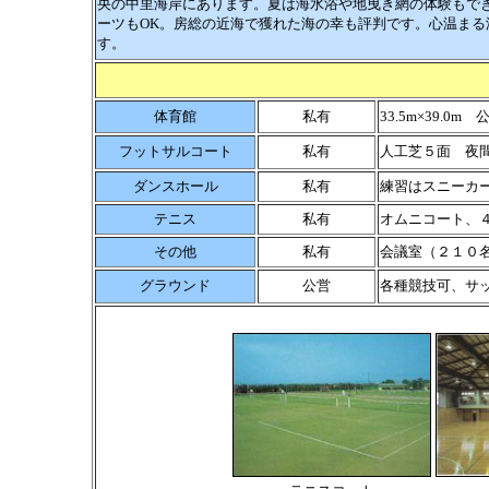
央の中里海岸にあります。夏は海水浴や地曳き網の体験もで
ーツもOK。房総の近海で獲れた海の幸も評判です。心温ま
す。
体育館
私有
33.5m×39
フットサルコート
私有
人工芝５面 夜
ダンスホール
私有
練習はスニーカ
テニス
私有
オムニコート、
その他
私有
会議室（２１０
グラウンド
公営
各種競技可、サ