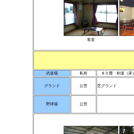
客室
武道場
私有
８０畳 剣道（床
グランド
公営
芝グランド
野球場
公営