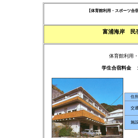
【体育館利用・スポーツ合
富浦海岸 民
体育館利用
学生合宿料金 
住
交
施