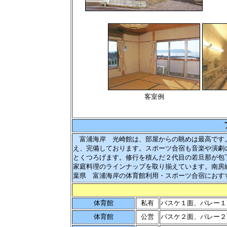
客室例
富浦海岸 光崎館は、部屋からの眺めは最高です
え、完備しております。スポーツ合宿も音楽や演劇
とくつろげます。修行を積んだ２代目の若旦那が包
家庭料理のラインナップを取り揃えています。南房
葉県 富浦海岸の体育館利用・スポーツ合宿におす
体育館
私有
バスケ１面、バレー１
体育館
公営
バスケ２面、バレー２