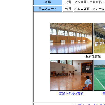
道場
公営
２５０畳・２００帖 
テニスコート
公営
オムニ２面、クレー１
私有体育館
富浦小学校体育館