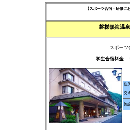
【スポーツ合宿・研修に
磐梯熱海温
スポーツ
学生合宿料金 
住
交
施