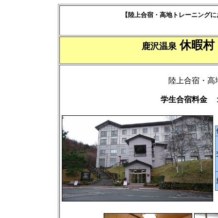
【陸上合宿・高地トレーニングに
休暇村
鹿沢温泉
陸上合宿・高
学生合宿料金 