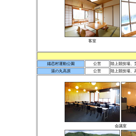
客室
嬬恋村運動公園
公営
陸上競技場、芝
湯の丸高原
公営
陸上競技場、
会議室