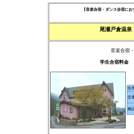
【音楽合宿・ダンス合宿にお
尾瀬戸倉温泉
音楽合宿
学生合宿料金 
住
交
施