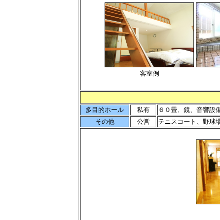
客室例
多目的ホール
私有
６０畳、鏡、音響設
その他
公営
テニスコート、野球