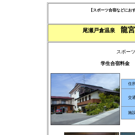
【スポーツ合宿などにお
龍
尾瀬戸倉温泉
スポー
学生合宿料金 
住
交
施