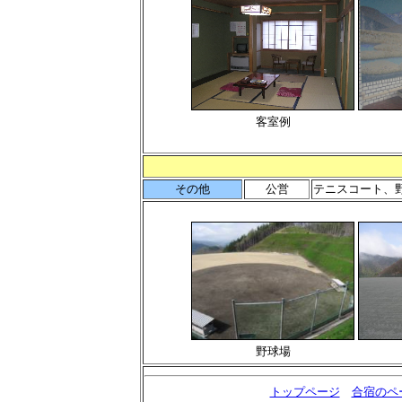
客室例
その他
公営
テニスコート、
野球場
トップページ
合宿のペ