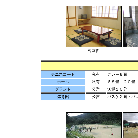
客室例
テニスコート
私有
クレー９面
ホール
私有
６８畳＋２０畳
グランド
公営
送迎１０分
体育館
公営
バスケ２面・バ