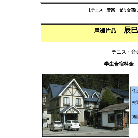
【テニス・音楽・ゼミ合宿
辰巳
尾瀬片品
テニス・音
学生合宿料金 
住
交
施