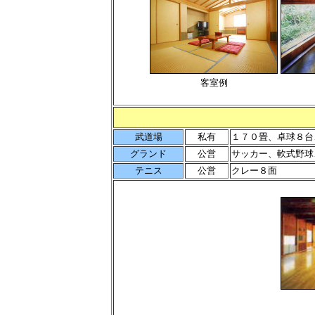
客室例
武道場
私有
１７０畳、卓球８台
グランド
公営
サッカー、軟式野球
テニス
公営
クレー８面