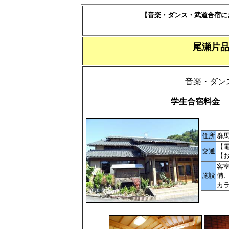
【音楽・ダンス・武道合宿に
尾瀬片
音楽・ダン
学生合宿料金 
住所
群
【
交通
【
客
施設
備
カ