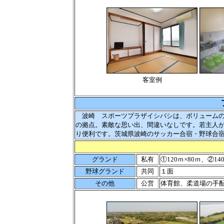
客室例
波崎 スポーツプラザイシバシは、ボリュームの
の拠点。素敵な思い出、間違いなしです。若主人
り便利です。茨城県波崎のサッカー合宿・野球合
グランド
私有
①120ｍ×80ｍ、②1
野球グランド
共同
１面
その他
公営
体育館、柔道場の手