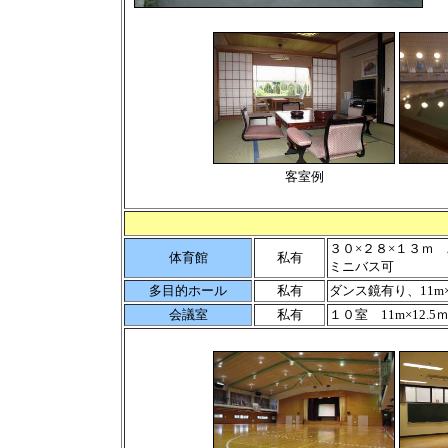
客室例
３０×２８×１３ｍ
体育館
私有
ミニバス可
多目的ホール
私有
ダンス鏡有り、11m×
会議室
私有
１０室 11m×12.