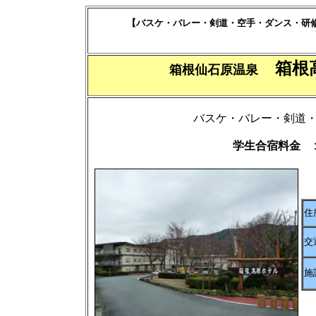
【バスケ・バレー・剣道・空手・ダンス・研修
箱根
箱根仙石原温泉
バスケ・バレー・剣道
学生合宿料金 
住
交
施