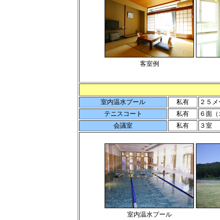
客室例
室内温水プール
私有
２５メ
テニスコート
私有
６面（
会議室
私有
３室
室内温水プール