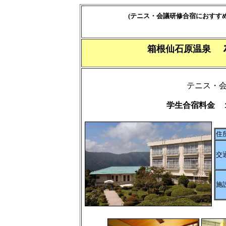
(テニス・会議研修合宿におすすめ
ホ
箱根仙石原温泉
テニス・
学生合宿料金 
住
交
施