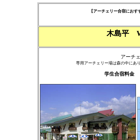
【アーチェリー合宿にお
木島平
アーチ
専用アーチェリー場は森の中にあ
学生合宿料金 