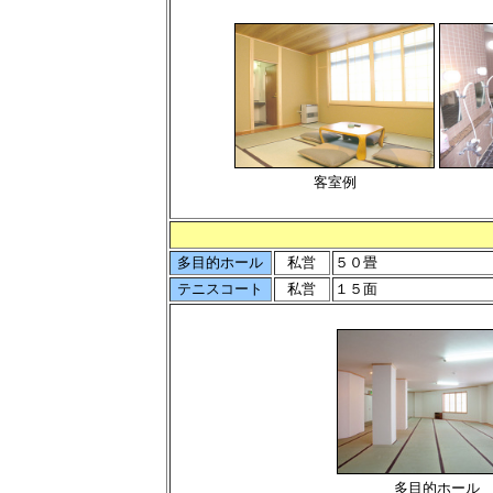
客室例
多目的ホール
私営
５０畳
テニスコート
私営
１５面
多目的ホール