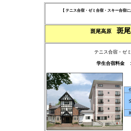
【 テニス合宿・ゼミ合宿・スキー合宿
斑
斑尾高原
テニス合宿・ゼ
学生合宿料金 