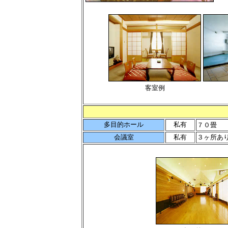
客室例
多目的ホール
私有
７０畳
会議室
私有
３ヶ所あ