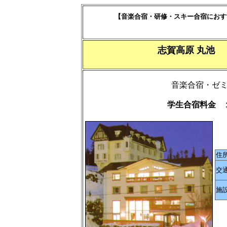
【音楽合宿・研修・スキー合宿におす
志賀高原 丸池
音楽合宿・ゼ
学生合宿料金 
住
交
施