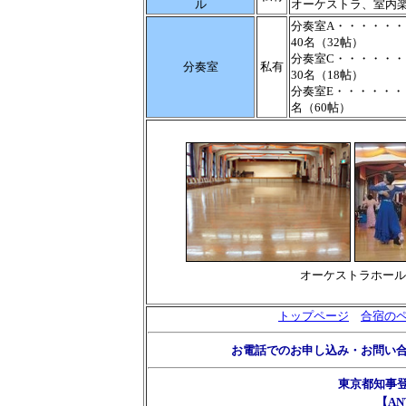
ル
オーケストラ、室内
分奏室A・・・・・・
40名（32帖）
分奏室C・・・・・・
分奏室
私有
30名（18帖）
分奏室E・・・・・・
名（60帖）
オーケストラホール
トップページ
合宿の
お電話でのお申し込み・お問い
東京都知事
【AN