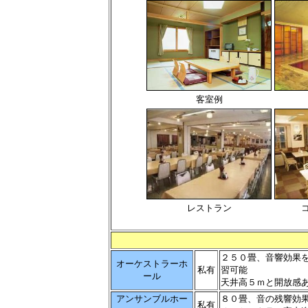
客室例
レストラン
２５０畳、音響効果
オーケストラーホ
私有
習可能
ール
天井高５ｍと開放感
アンサンブルホー
８０畳、音の残響効
私有