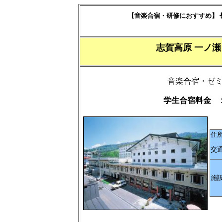
【音楽合宿・研修におすすめ】 
志賀高原 一ノ
音楽合宿・ゼ
学生合宿料金 
住
交
施