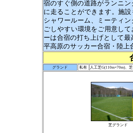
宿のすぐ側の道路がランニン
に走ることができます。施設も
シャワールーム、ミーティン
ごしやすい環境をご用意して
ーは合宿の打ち上げとして最
平高原のサッカー合宿・陸上
グランド
私有
人工芝G(110m×70m)、芝
芝グランド