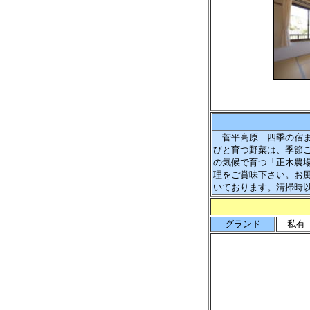
菅平高原 四季の宿ま
びと育つ野菜は、季節
の気候で育つ「正木農
理をご賞味下さい。お
いております。清掃時
グランド
私有