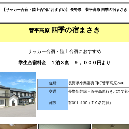
【サッカー合宿・陸上合宿におすすめ】 長野県 菅平高原 四季の宿まさき
四季の宿まさき
菅平高原
サッカー合宿・陸上合宿におすすめ
学生合宿料金 １泊３食 ９，０００円より
住所
長野県小県郡真田町菅平高原2401
交通
長野新幹線－菅平高原行きバスで菅
施設
客室１４室（７０名定員）