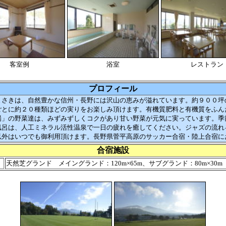
客室例
浴室
レストラン
プロフィール
さきは、自然豊かな信州・長野には沢山の恵みが溢れています。約９００坪
ごとに約２０種類ほどの実りをお楽しみ頂けます。有機質肥料と有機質をふん
場」の野菜達は、みずみずしくコクがあり甘い野菜が元気に実っています。季
風呂は、人工ミネラル活性温泉で一日の疲れを癒してください。ジャズの流れ
以外はいつでも御利用頂けます。長野県菅平高原のサッカー合宿・陸上合宿に
合宿施設
天然芝グランド メイングランド：120m×65m、サブグランド：80m×30m