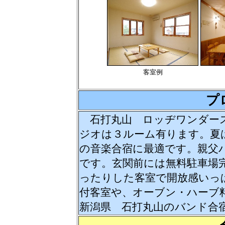
客室例
プ
石打丸山 ロッヂワンダース
ジオは３ルーム有ります。夏
の音楽合宿に最適です。親父
です。玄関前には無料駐車場
ったりした客室で開放感いっ
付客室や、オーブン・ハーブ
新潟県 石打丸山のバンド合