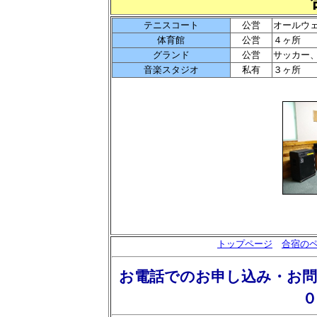
テニスコート
公営
オールウ
体育館
公営
４ヶ所
グランド
公営
サッカー
音楽スタジオ
私有
３ヶ所
トップページ
合宿の
お電話でのお申し込み・お
０