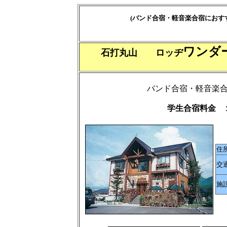
(バンド合宿・軽音楽合宿におす
ワンダ
石打丸山 ロッヂ
バンド合宿・軽音楽
学生合宿料金 
住
交
施