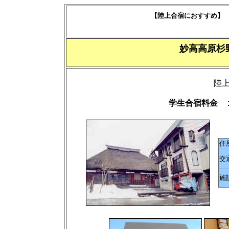
【陸上合宿におすすめ】
妙高高原
陸
学生合宿料金 
住
交
施