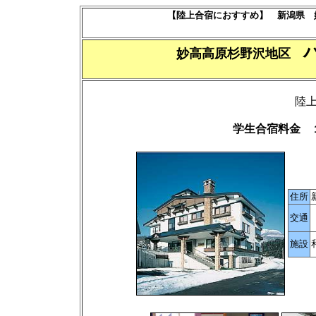
【陸上合宿におすすめ】 新潟県 
妙高高原杉野沢地区
陸
学生合宿料金 
住所
交通
施設