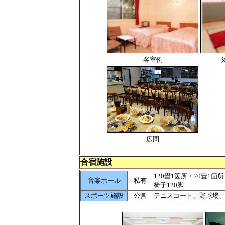
客室例
広間
合宿施設
120畳1箇所・70畳1
音楽ホール
私有
椅子120脚
スポーツ施設
公営
テニスコート、野球場