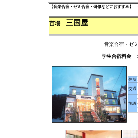
【音楽合宿・ゼミ合宿・研修などにおすすめ】 
三国屋
苗場
音楽合宿・ゼ
学生合宿料金 
住所
交通
施設