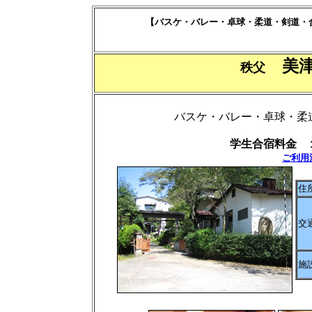
【バスケ・バレー・卓球・柔道・剣道・
美
秩父
バスケ・バレー・卓球・柔
学生合宿料金 
ご利用注
住
交
施