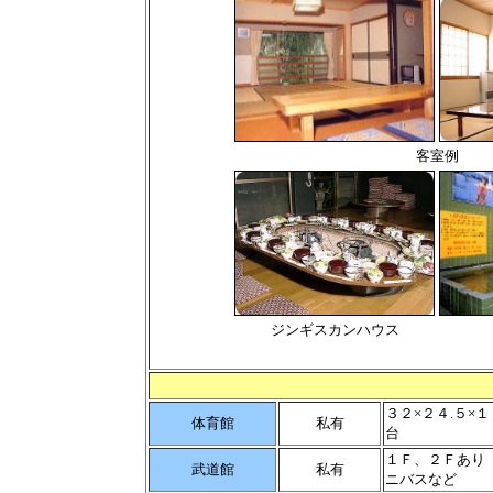
客室例
ジンギスカンハウス
３２×２４.５
体育館
私有
台
１Ｆ、２Ｆあり
武道館
私有
ニバスなど