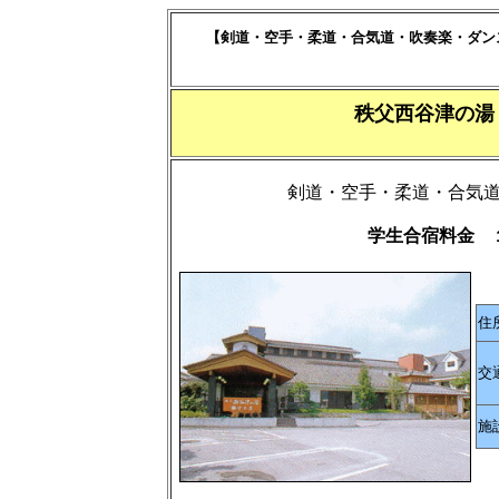
【剣道・空手・柔道・合気道・吹奏楽・ダン
秩父西谷津の
剣道・空手・柔道・合気
学生合宿料金 
住
交
施