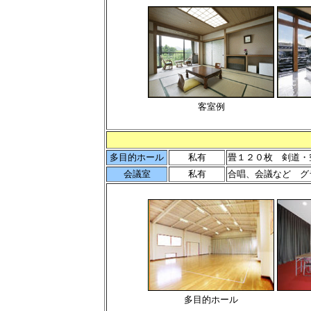
客室例
多目的ホール
私有
畳１２０枚
剣道・
会議室
私有
合唱、会議など 
多目的ホール