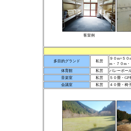
客室例
９０m×５
多目的グランド
私営
m・７０m
体育館
私営
バレーボー
音楽室
私営
５０畳・GP
会議室
私営
４０畳・椅子