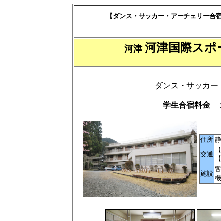
【ダンス・サッカー・アーチェリー合宿
河津国際ス
河津
ダンス・サッカー
学生合宿料金 
住所
静
【
交通
【
客
施設
機