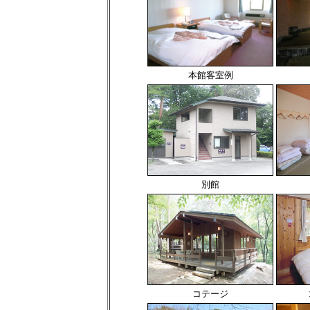
本館客室例
別館
コテージ