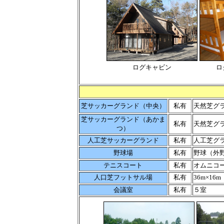
ログキャビン
ロ
芝サッカーグランド（中央）
私有
天然芝グラ
芝サッカーグランド（あかま
私有
天然芝グラ
つ）
人工芝サッカーグランド
私有
人工芝グラ
野球場
私有
野球（外
テニスコート
私有
オムニコ
人口芝フットサル場
私有
36m×16
会議室
私有
５室