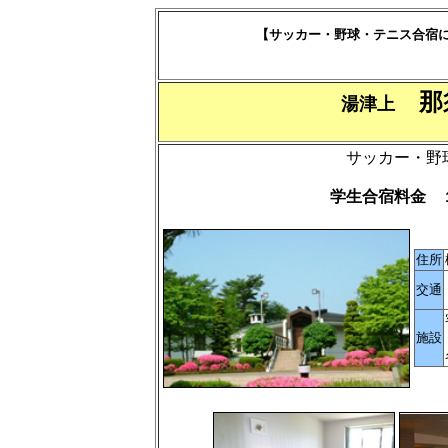
【サッカー・野球・テニス合宿
那
湯津上
サッカー・野
学生合宿料金 
住所
交通
施設