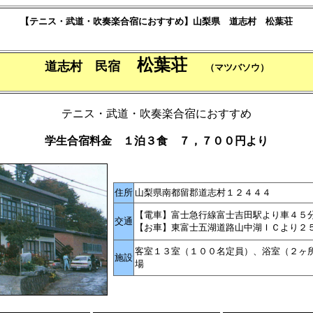
【テニス・武道・吹奏楽合宿におすすめ】山梨県 道志村 松葉荘
松葉荘
道志村 民宿
（マツバソウ）
テニス・武道・吹奏楽合宿におすすめ
学生合宿料金 １泊３食 ７，７００円より
住所
山梨県南都留郡道志村１２４４４
【電車】富士急行線富士吉田駅より車４
交通
【お車】東富士五湖道路山中湖ＩＣより２
客室１３室（１００名定員）、浴室（２ヶ
施設
場