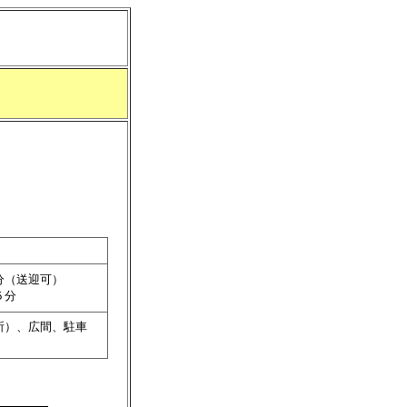
５分（送迎可）
５分
所）、広間、駐車