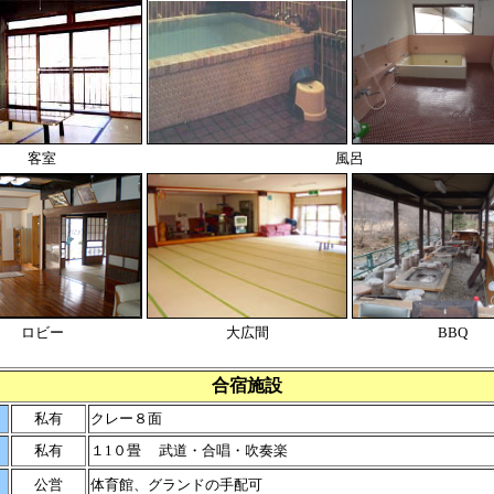
客室
風呂
ロビー
大広間
BBQ
合宿施設
私有
クレー８面
私有
１1０畳 武道・合唱・吹奏楽
公営
体育館、グランドの手配可