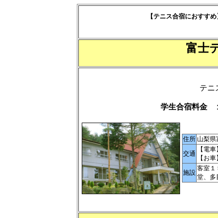
【テニス合宿におすすめ
富士
テニ
学生合宿料金 
住所
山梨県
【電車
交通
【お車
客室１
施設
堂、多