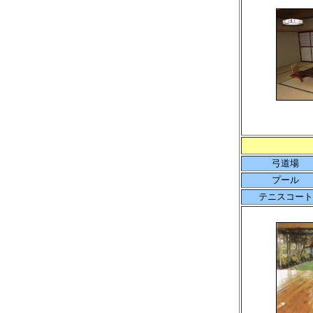
弓道場
プール
テニスコート