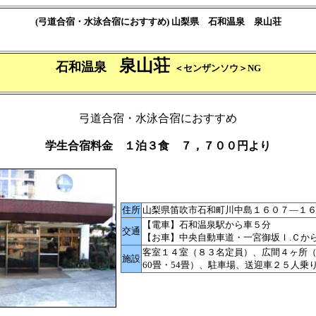
(弓道合宿・水泳合宿におすすめ) 山梨県 石和温泉 泉山荘
泉山荘
石和温泉
＜センザンソウ＞NG
弓道合宿・水泳合宿におすすめ
学生合宿料金 １泊３食 ７，７００円より
住所
山梨県笛吹市石和町川中島１６０７―１
【電車】石和温泉駅から車５分
交通
【お車】中央自動車道・一宮御坂Ｉ.Ｃか
客室１４室（８３名定員）、広間４ヶ所（2
施設
60畳・54畳）、駐車場、送迎車２５人乗