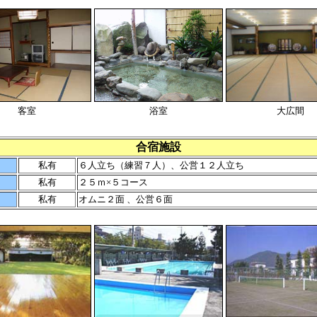
客室
浴室
大広間
合宿施設
私有
６人立ち（練習７人）、公営１２人立ち
私有
２５ｍ×５コース
私有
オムニ２面 、公営６面