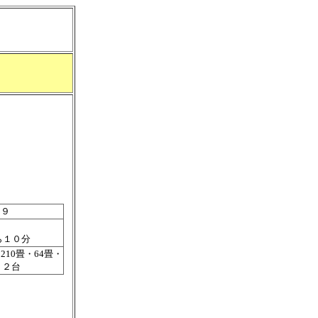
６９
ら１０分
10畳・64畳・
り２台