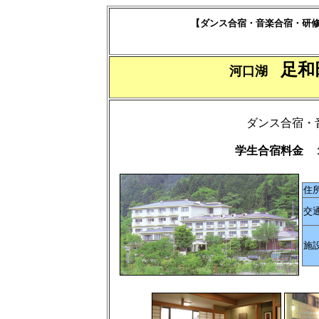
【ダンス合宿・音楽合宿・研
足和
河口湖
ダンス合宿・
学生合宿料金 
住
交
施