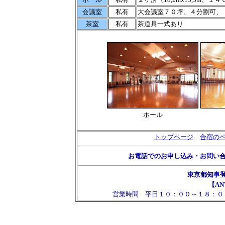
会議室
私有
大会議室７０坪、４分割可、
茶室
私有
茶道具一式あり
ホール
トップページ
合宿の
お電話でのお申し込み・お問い
東京都知事
【AN
営業時間 平日１０：００～１８：０