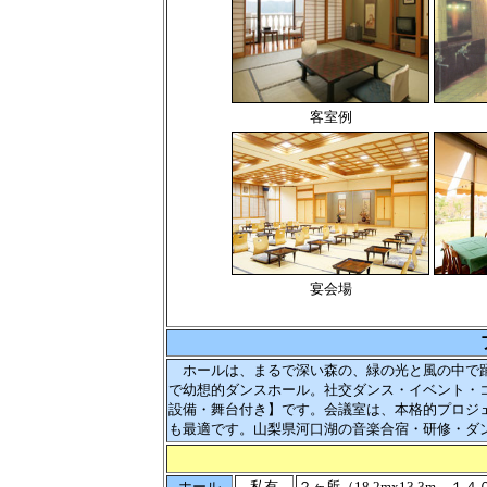
客室例
宴会場
ホールは、まるで深い森の、緑の光と風の中で踊
で幼想的ダンスホール。社交ダンス・イベント・
設備・舞台付き】です。会議室は、本格的プロジ
も最適です。山梨県河口湖の音楽合宿・研修・ダ
ホール
私有
２ヶ所（18,2mx13,3m、