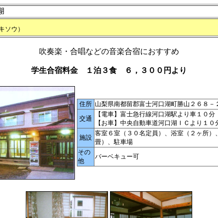
湖
キソウ）
吹奏楽・合唱などの音楽合宿におすすめ
学生合宿料金 １泊３食 ６，３００円より
住所
山梨県南都留郡富士河口湖町勝山２６８－
【電車】富士急行線河口湖駅より車１０分
交通
【お車】中央自動車道河口湖ＩＣより１０
客室６室（３０名定員）、浴室（２ヶ所）
施設
畳）、駐車場
その
バーベキュー可
他