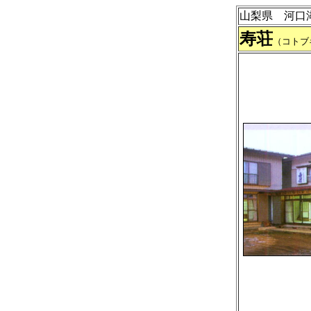
山梨県 河口
寿荘
（コトブ