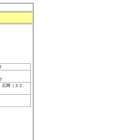
２
分
、広間（３２