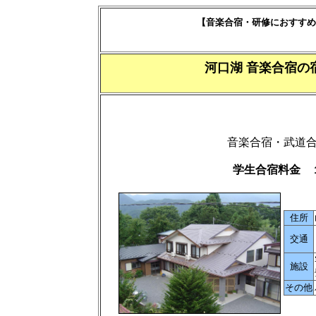
【音楽合宿・研修におすすめ
河口湖 音楽合宿の
音楽合宿・武道
学生合宿料金 
住所
交通
施設
その他