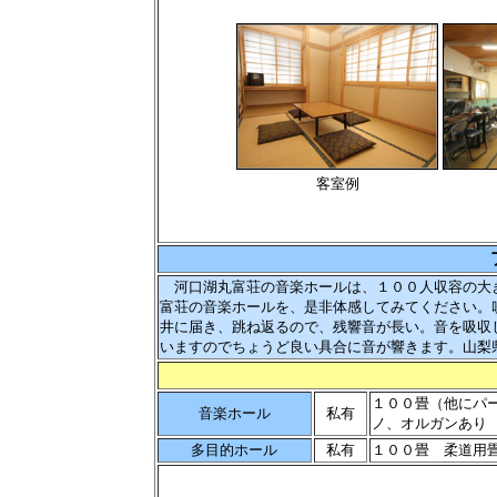
客室例
河口湖丸富荘の音楽ホールは、１００人収容の大
富荘の音楽ホールを、是非体感してみてください。
井に届き、跳ね返るので、残響音が長い。音を吸収
いますのでちょうど良い具合に音が響きます。山梨
１００畳（他にパ
音楽ホール
私有
ノ、オルガンあり
多目的ホール
私有
１００畳 柔道用