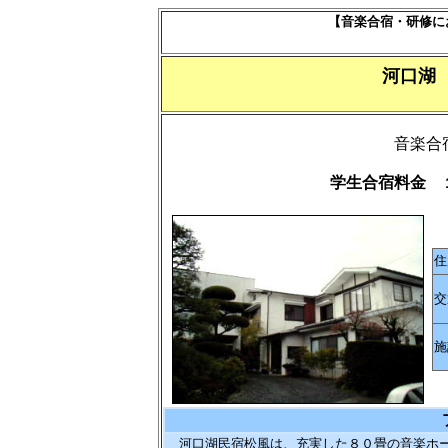
【音楽合宿・研修に
河口
音楽合
学生合宿料金 
住
交
施
河口湖民宿松風は、充実した８０畳の音楽ホー