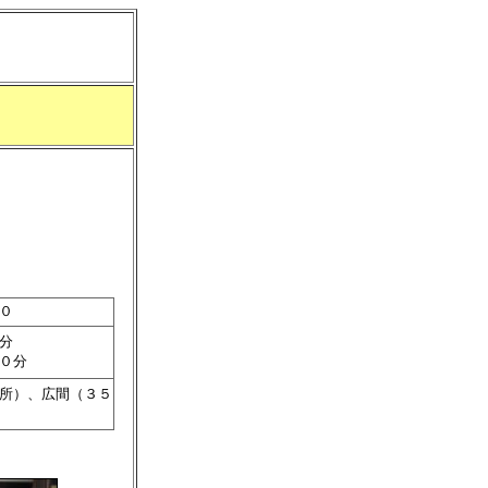
０
分
０分
所）、広間（３５