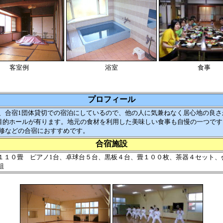
客室例
浴室
食事
プロフィール
合宿1団体貸切での宿泊にしているので、他の人に気兼ねなく居心地の良さ
多目的ホールが有ります。地元の食材を利用した美味しい食事も自慢の一つで
修などの合宿におすすめです。
合宿施設
１１０畳 ピアノ1台、卓球台５台、黒板４台、畳１００枚、茶器４セット、
組