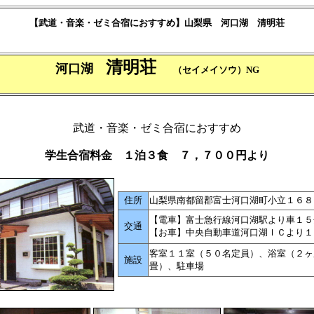
【武道・音楽・ゼミ合宿におすすめ】山梨県 河口湖 清明荘
清明荘
河口湖
（セイメイソウ）
NG
武道・音楽・ゼミ合宿におすすめ
学生合宿料金 １泊３食 ７，７００円より
住所
山梨県南都留郡富士河口湖町小立１６８
【電車】富士急行線河口湖駅より車１５
交通
【お車】中央自動車道河口湖ＩＣより１
客室１１室（５０名定員）、浴室（２ヶ
施設
畳）、駐車場