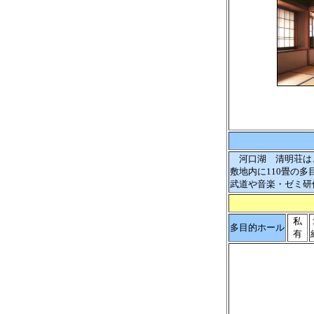
河口湖 清明荘は、
敷地内に110畳の
武道や音楽・ゼミ研
私
多目的ホール
有