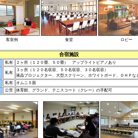
客室例
食堂
ロビー
合宿施設
私有
２ヶ所（１２０畳、５０畳） アップライトピアノあり
３ヶ所（１２０名収容、５０名収容、３０名収容）
私有
液晶プロジェクター、大型スクリーン、ホワイトボード、ＯＨＰな
私有
オムニ５面
公営
体育館、グランド、テニスコート（クレー）の手配可