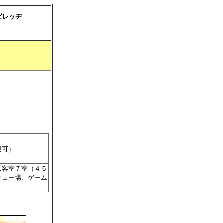
ビレッヂ
１
迎可）
ス客室７室（４５
キュー場、ゲーム