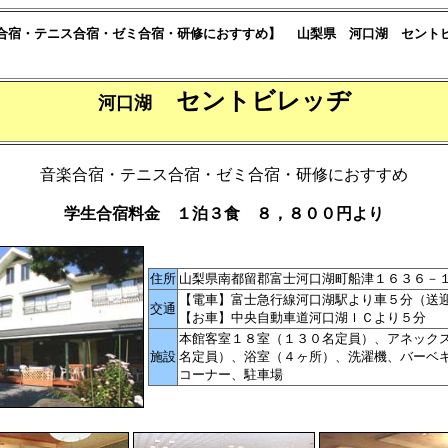
合宿・テニス合宿・ゼミ合宿・研修におすすめ】 山梨県 河口湖 セント
セントビレッヂ
河口湖
音楽合宿・テニス合宿・ゼミ合宿・研修におすすめ
学生合宿料金 １泊３食 ８，８００円より
住所
山梨県南都留郡富士河口湖町船津１６３６－
【電車】富士急行線河口湖駅より車５分（送
交通
【お車】中央自動車道河口湖ＩＣより５分
本館客室１８室（１３０名定員）、アネック
施設
名定員）、浴室（４ヶ所）、洗濯機、バーベ
コーナー、駐車場