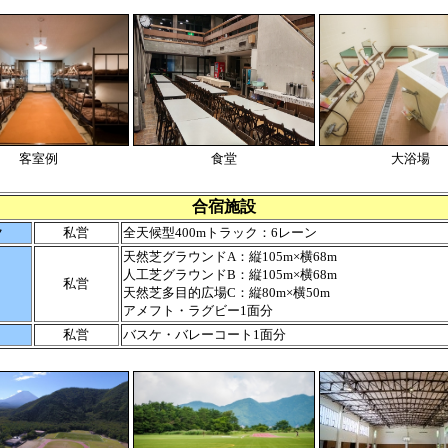
客室例
食堂
大浴場
合宿施設
ク
私営
全天候型400mトラック：6レーン
天然芝グラウンドA：縦105m×横68m
人工芝グラウンドB：縦105m×横68m
私営
天然芝多目的広場C：縦80m×横50m
アメフト・ラグビー1面分
私営
バスケ・バレーコート1面分