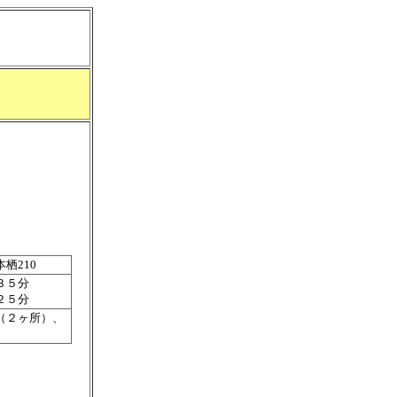
栖210
３５分
２５分
（２ヶ所）、