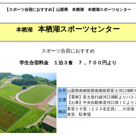
【スポーツ合宿におすすめ】山梨県 本栖湖 本栖湖スポーツセンター
本栖湖スポーツセンター
本栖湖
スポーツ合宿におすすめ
学生合宿料金 １泊３食 ７，７００円より
住所
山梨県南都留郡南都留郡富士河口湖町本
【電車】富士急行線河口湖駅よりバス
交通
【お車】中央自動車道河口湖ＩＣより
客室２６室（２２３名定員）、大浴場
施設
食堂、駐車場