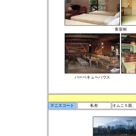
客室例
バーベキューハウス
テニスコート
私有
オムニ５面、