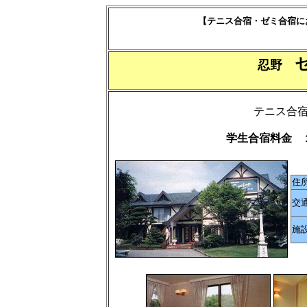
【テニス合宿・ゼミ合宿に
忍野
テニス合
学生合宿料金 
住
交
施