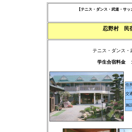
【テニス・ダンス・武道・サッ
忍野村 民
テニス・ダンス・
学生合宿料金 
住
交
施