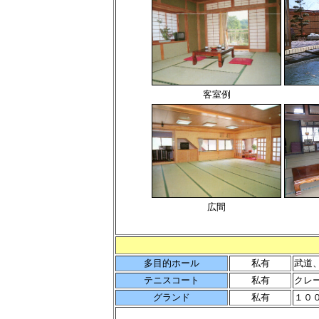
客室例
広間
多目的ホール
私有
武道
テニスコート
私有
クレ
グランド
私有
１０