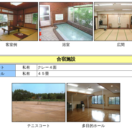
客室例
浴室
広間
合宿施設
ート
私有
クレー４面
ール
私有
４５畳
テニスコート
多目的ホール