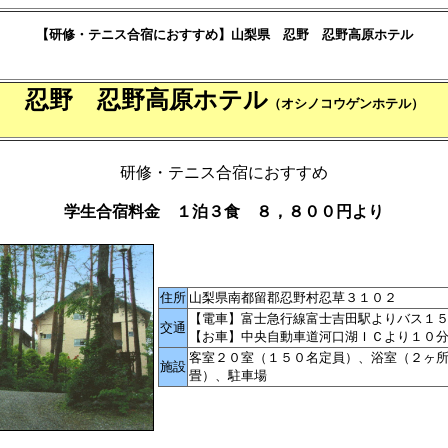
【研修・テニス合宿におすすめ】山梨県
忍野 忍野高原ホテル
忍野
忍野高原ホテル
（オシノコウゲンホテル）
研修・テニス合宿におすすめ
学生合宿料金 １泊３食 ８，８００円より
住所
山梨県南都留郡忍野村忍草３１０２
【電車】富士急行線富士吉田駅よりバス１
交通
【お車】中央自動車道河口湖ＩＣより１０
客室２０室（１５０名定員）、浴室（２ヶ
施設
畳）、駐車場