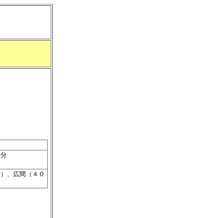
５分
分
所）、広間（４０