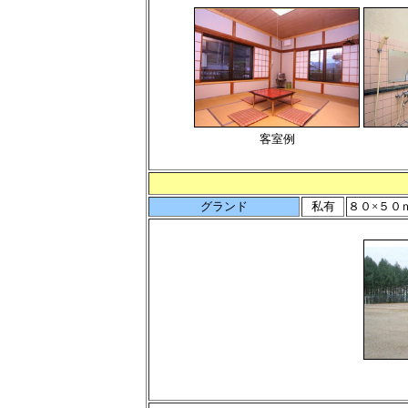
客室例
グランド
私有
８０×５