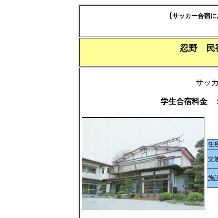
【サッカー合宿に
忍野 民
サッ
学生合宿料金 
住
交
施