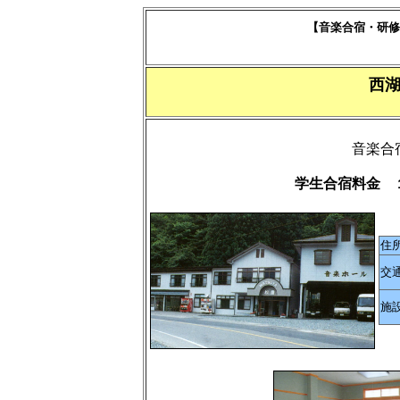
【音楽合宿・研修
西
音楽合
学生合宿料金 
住
交
施