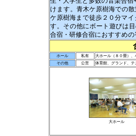
生・大学生と多数の音楽合宿
けます。青木ケ原樹海での散
ケ原樹海まで徒歩２０分マイ
す。その他にボート遊びは目
合宿・研修合宿におすすめの
ホール
私有
大ホール（８０畳）、
その他
公営
体育館、グランド、テ
大ホール