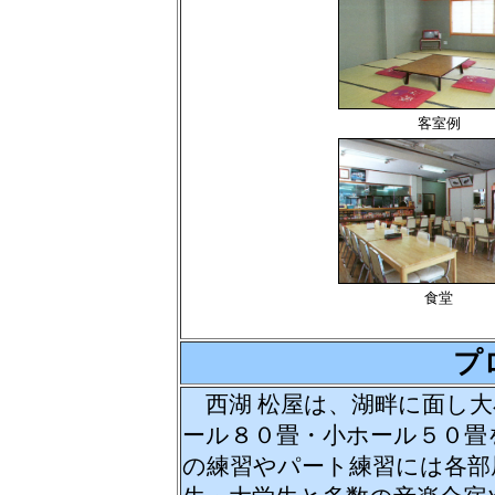
客室例
食堂
プ
西湖 松屋は、湖畔に面し大
ール８０畳・小ホール５０畳
の練習やパート練習には各部