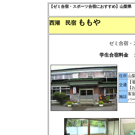
【ゼミ合宿・スポーツ合宿におすすめ】山梨県
ももや
西湖 民宿
ゼミ合宿・
学生合宿料金 
住所
山梨
【
交通
【
客
施設
バ