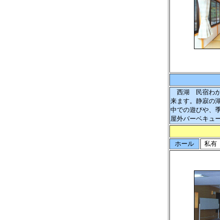
西湖 民宿わか
来ます。静寂の
中での遊びや、
屋外バーベキュ
ホール
私有