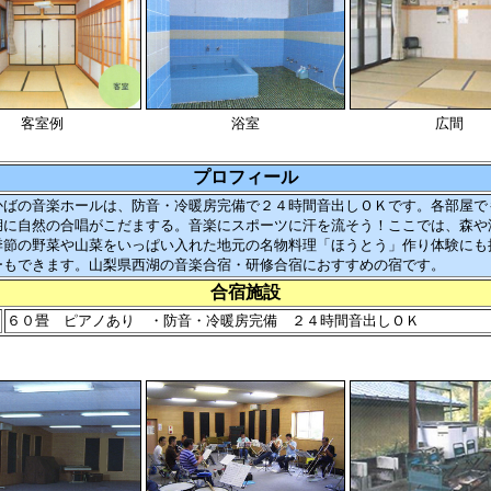
客室例
浴室
広間
プロフィール
ばの音楽ホールは、防音・冷暖房完備で２４時間音出しＯＫです。各部屋で
湖に自然の合唱がこだまする。音楽にスポーツに汗を流そう！ここでは、森や
季節の野菜や山菜をいっぱい入れた地元の名物料理「ほうとう」作り体験にも
ーもできます。山梨県西湖の音楽合宿・研修合宿におすすめの宿です。
合宿施設
６０畳 ピアノあり ・防音・冷暖房完備 ２４時間音出しＯＫ