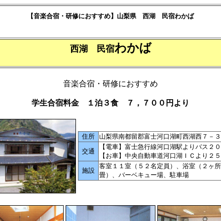
【音楽合宿・研修におすすめ】山梨県 西湖 民宿わかば
わかば
西湖 民宿
音楽合宿・研修におすすめ
学生合宿料金 １泊３食 ７，７００円より
住所
山梨県南都留郡富士河口湖町西湖西７－３
【電車】富士急行線河口湖駅よりバス２０
交通
【お車】中央自動車道河口湖ＩＣより２５
客室１１室（５２名定員）、浴室（２ヶ所
施設
畳）、バーベキュー場、駐車場