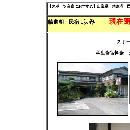
【スポーツ合宿におすすめ】山梨県 精進湖 
ふみ
現在
精進湖 民宿
スポ
学生合宿料金 